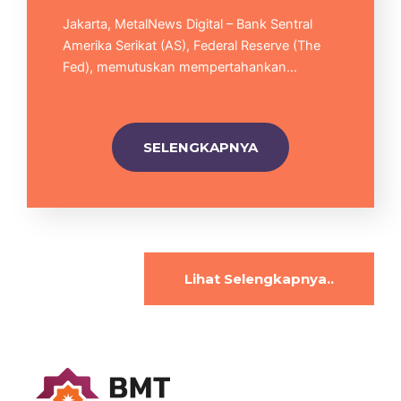
Jakarta, MetalNews Digital – Bank Sentral
Amerika Serikat (AS), Federal Reserve (The
Fed), memutuskan mempertahankan…
SELENGKAPNYA
Lihat Selengkapnya..