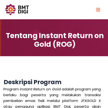
Skip
Main
to
Men
content
Tentang Instant Return on
Gold (ROG)
Deskripsi Program
Program
Instant Return on Gold
adalah program yang
berlaku bagi peserta yang melakukan transaksi
pembelian emas fisik melalui platform JFXGOLD X
atau pengguna aplikasi BMT Digi, peserta akan