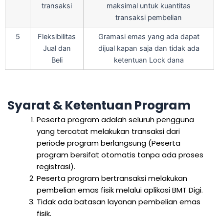
transaksi
maksimal untuk kuantitas
transaksi pembelian
5
Fleksibilitas
Gramasi emas yang ada dapat
Jual dan
dijual kapan saja dan tidak ada
Beli
ketentuan Lock dana
Syarat & Ketentuan Program
Peserta program adalah seluruh pengguna
yang tercatat melakukan transaksi dari
periode program berlangsung (Peserta
program bersifat otomatis tanpa ada proses
registrasi).
Peserta program bertransaksi melakukan
pembelian emas fisik melalui aplikasi BMT Digi.
Tidak ada batasan layanan pembelian emas
fisik.