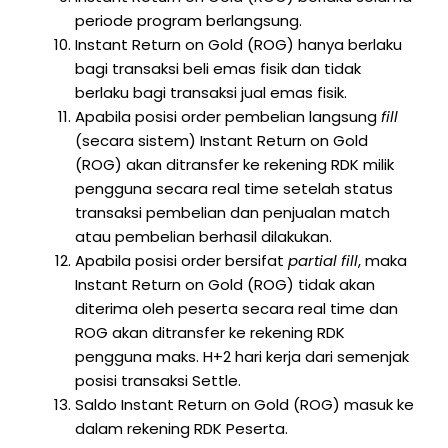
periode program berlangsung.
Instant Return on Gold (ROG) hanya berlaku
bagi transaksi beli emas fisik dan tidak
berlaku bagi transaksi jual emas fisik.
Apabila posisi order pembelian langsung
fill
(secara sistem) Instant Return on Gold
(ROG) akan ditransfer ke rekening RDK milik
pengguna secara real time setelah status
transaksi pembelian dan penjualan match
atau pembelian berhasil dilakukan.
Apabila posisi order bersifat
partial fill
, maka
Instant Return on Gold (ROG) tidak akan
diterima oleh peserta secara real time dan
ROG akan ditransfer ke rekening RDK
pengguna maks. H+2 hari kerja dari semenjak
posisi transaksi Settle.
Saldo Instant Return on Gold (ROG) masuk ke
dalam rekening RDK Peserta.