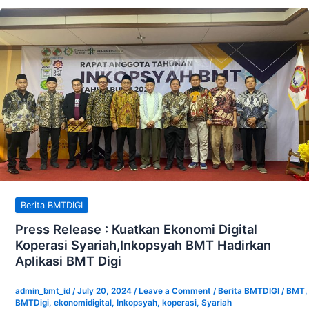
Press
Release
:
Kuatkan
Ekonomi
Digital
Koperasi
Syariah,Inkopsyah
BMT
Hadirkan
Aplikasi
BMT
Berita BMTDIGI
Digi
Press Release : Kuatkan Ekonomi Digital
Koperasi Syariah,Inkopsyah BMT Hadirkan
Aplikasi BMT Digi
admin_bmt_id
/
July 20, 2024
/
Leave a Comment
/
Berita BMTDIGI
/
BMT
,
BMTDigi
,
ekonomidigital
,
Inkopsyah
,
koperasi
,
Syariah