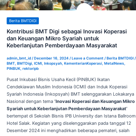
Keuangan
Mikro
Syariah
Berita BMTDIGI
untuk
Keberlanjutan
Kontribusi BMT Digi sebagai Inovasi Koperasi
Pemberdayaan
dan Keuangan Mikro Syariah untuk
Masyarakat
Keberlanjutan Pemberdayaan Masyarakat
admin_bmt_id
/
December 16, 2024
/
Leave a Comment
/
Berita BMTDIGI
/
BMT
,
BMTDigi
,
ICMI
,
Inkopsyah
,
KementerianKoperasi
,
MetalNews
,
PINBUK
,
rektoripb
Pusat Inkubasi Bisnis Usaha Kecil (PINBUK) Ikatan
Cendekiawan Muslim Indonesia (ICMI) dan Induk Koperasi
Syariah Indonesia (Inkopsyah) BMT selenggarakan Lokakarya
Nasional dengan tema
‘Inovasi Koperasi dan Keuangan Mikro
Syariah untuk Keberlanjutan Pemberdayaan Masyarakat’
bertempat di Sekolah Bisnis IPB University dan Istana Ballroom
Hotel Salak. Kegiatan yang diselenggarakan pada tanggal 12
Desember 2024 ini menghadirkan beberapa pemateri, salah