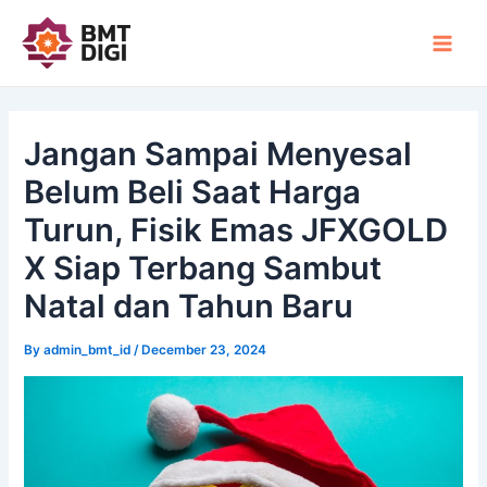
Skip
Post
Main
to
navigation
Men
content
Jangan Sampai Menyesal
Belum Beli Saat Harga
Turun, Fisik Emas JFXGOLD
X Siap Terbang Sambut
Natal dan Tahun Baru
By
admin_bmt_id
/
December 23, 2024