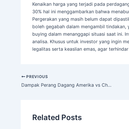
Kenaikan harga yang terjadi pada perdaga
30% hal ini menggambarkan bahwa menabu
Pergerakan yang masih belum dapat dipasti
boleh gegabah dalam mengambil tindakan, y
buying dalam menanggapi situasi saat ini. I
analisa. Khusus untuk investor yang ingin 
legalitas serta keaslian emas, agar terhindar
PREVIOUS
Dampak Perang Dagang Amerika vs China, Masyarakat Berlomba Amankan Aset, Bursa Saham dan Bursa Komoditi Jadi Pilihan
Related Posts