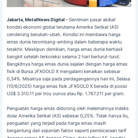
Jakarta, MetalNews Digital
– Sentimen pasar akibat
kondisi ekonomi global terutama Amerika Serikat (AS)
cenderung berubah-ubah. Kondisi ini membawa harga
emas dunia terombang-ambing dalam beberapa waktu
terakhir. Meskipun demikian, harga emas dunia berhasil
bangkit setelah terkoreksi selama 2 hari berturut-turut.
Bangkitnya harga emas dunia sejalan dengan harga emas
fisik di Bursa JFXGOLD X mengalami kenaikan sebesar
0,34%. Misalnya saja pada perdagangannya hari ini, Selasa
(10/6/2025) harga emas fisik JFXGOLD X berada di posisi
US$ 3.310.11 per troy ounce atau Rp. 1.767.211 per gram.
Penguatan harga emas didorong oleh melemahnya indeks
dolar Amerika Serikat (AS) sebesar 0,25%. Tidak hanya itu,
penguatan yang terjadi pada harga emas masih
bergantung dari sejumlah faktor seperti pembicaraan tarif
dagang antara AS dengan China, data Inflasi AS, kondisi