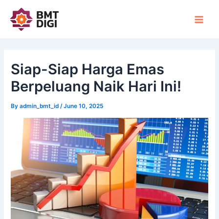
Skip
Post
Main
to
navigation
Men
content
Siap-Siap Harga Emas
Berpeluang Naik Hari Ini!
By
admin_bmt_id
/
June 10, 2025