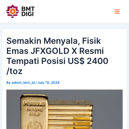
Skip
Post
Main
to
navigation
Men
content
Semakin Menyala, Fisik
Emas JFXGOLD X Resmi
Tempati Posisi US$ 2400
/toz
By
admin_bmt_id
/
July 15, 2024