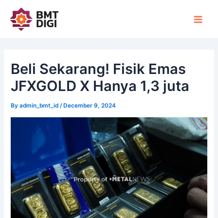
Skip
Post
Main
to
navigation
Men
content
Beli Sekarang! Fisik Emas
JFXGOLD X Hanya 1,3 juta
By
admin_bmt_id
/
December 9, 2024