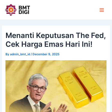
Skip
Post
Main
to
navigation
Men
content
Menanti Keputusan The Fed,
Cek Harga Emas Hari Ini!
By
admin_bmt_id
/
December 9, 2025