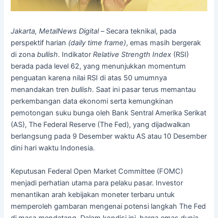
Jakarta, MetalNews Digital –
Secara teknikal, pada
perspektif harian
(daily time frame)
, emas masih bergerak
di zona
bullish
. Indikator
Relative Strength Index
(RSI)
berada pada level 62, yang menunjukkan momentum
penguatan karena nilai RSI di atas 50 umumnya
menandakan tren
bullish
. Saat ini pasar terus memantau
perkembangan data ekonomi serta kemungkinan
pemotongan suku bunga oleh Bank Sentral Amerika Serikat
(AS), The Federal Reserve (The Fed), yang dijadwalkan
berlangsung pada 9 Desember waktu AS atau 10 Desember
dini hari waktu Indonesia.
Keputusan Federal Open Market Committee (FOMC)
menjadi perhatian utama para pelaku pasar. Investor
menantikan arah kebijakan moneter terbaru untuk
memperoleh gambaran mengenai potensi langkah The Fed
di masa mendatang. Dalam kondisi ini, harga emas dunia